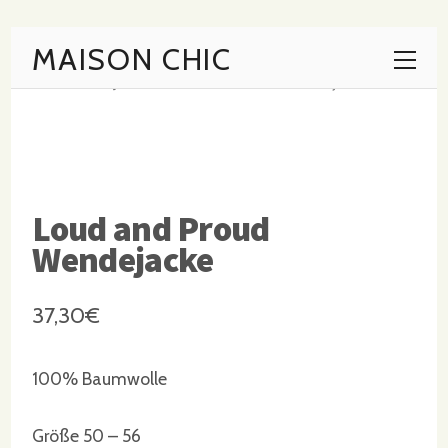
MAISON CHIC
Startseite
/
Jacken
/ Loud and Proud Wendejacke
Loud and Proud
Wendejacke
37,30
€
100% Baumwolle
Größe 50 – 56