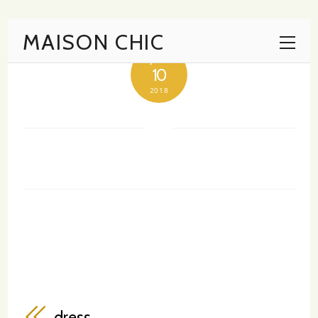
MAISON CHIC
JULI
10
2018
dress
dress